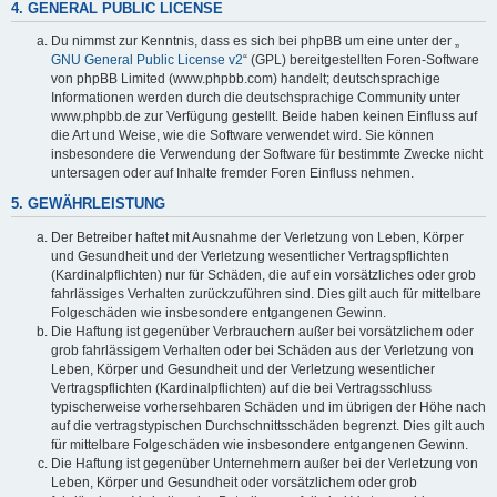
4. GENERAL PUBLIC LICENSE
Du nimmst zur Kenntnis, dass es sich bei phpBB um eine unter der „
GNU General Public License v2
“ (GPL) bereitgestellten Foren-Software
von phpBB Limited (www.phpbb.com) handelt; deutschsprachige
Informationen werden durch die deutschsprachige Community unter
www.phpbb.de zur Verfügung gestellt. Beide haben keinen Einfluss auf
die Art und Weise, wie die Software verwendet wird. Sie können
insbesondere die Verwendung der Software für bestimmte Zwecke nicht
untersagen oder auf Inhalte fremder Foren Einfluss nehmen.
5. GEWÄHRLEISTUNG
Der Betreiber haftet mit Ausnahme der Verletzung von Leben, Körper
und Gesundheit und der Verletzung wesentlicher Vertragspflichten
(Kardinalpflichten) nur für Schäden, die auf ein vorsätzliches oder grob
fahrlässiges Verhalten zurückzuführen sind. Dies gilt auch für mittelbare
Folgeschäden wie insbesondere entgangenen Gewinn.
Die Haftung ist gegenüber Verbrauchern außer bei vorsätzlichem oder
grob fahrlässigem Verhalten oder bei Schäden aus der Verletzung von
Leben, Körper und Gesundheit und der Verletzung wesentlicher
Vertragspflichten (Kardinalpflichten) auf die bei Vertragsschluss
typischerweise vorhersehbaren Schäden und im übrigen der Höhe nach
auf die vertragstypischen Durchschnittsschäden begrenzt. Dies gilt auch
für mittelbare Folgeschäden wie insbesondere entgangenen Gewinn.
Die Haftung ist gegenüber Unternehmern außer bei der Verletzung von
Leben, Körper und Gesundheit oder vorsätzlichem oder grob