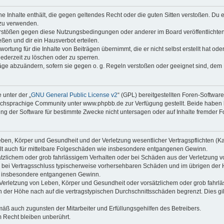
ine Inhalte enthält, die gegen geltendes Recht oder die guten Sitten verstoßen. Du 
 zu verwenden.
erstößen gegen diese Nutzungsbedingungen oder anderer im Board veröffentlichte
ßen und dir ein Hausverbot erteilen.
ortung für die Inhalte von Beiträgen übernimmt, die er nicht selbst erstellt hat od
jederzeit zu löschen oder zu sperren.
räge abzuändern, sofern sie gegen o. g. Regeln verstoßen oder geeignet sind, dem
 unter der „
GNU General Public License v2
“ (GPL) bereitgestellten Foren-Softwa
chsprachige Community unter www.phpbb.de zur Verfügung gestellt. Beide haben ke
g der Software für bestimmte Zwecke nicht untersagen oder auf Inhalte fremder F
ben, Körper und Gesundheit und der Verletzung wesentlicher Vertragspflichten (Kard
gilt auch für mittelbare Folgeschäden wie insbesondere entgangenen Gewinn.
ätzlichem oder grob fahrlässigem Verhalten oder bei Schäden aus der Verletzung 
 die bei Vertragsschluss typischerweise vorhersehbaren Schäden und im übrigen de
wie insbesondere entgangenen Gewinn.
erletzung von Leben, Körper und Gesundheit oder vorsätzlichem oder grob fahrläs
der Höhe nach auf die vertragstypischen Durchschnittsschäden begrenzt. Dies gi
mäß auch zugunsten der Mitarbeiter und Erfüllungsgehilfen des Betreibers.
 Recht bleiben unberührt.