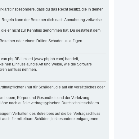
erklärst insbesondere, dass du das Recht besitzt, die in deinen
n Regeln kann der Betreiber dich nach Abmahnung zeitweise
er die er nicht zur Kenntnis genommen hat. Du gestattest dem
 Betreiber oder einem Dritten Schaden zuzufügen.
re von phpBB Limited (www.phpbb.com) handelt;
inen Einfluss auf die Art und Weise, wie die Software
oren Einfluss nehmen.
inalpflichten) nur für Schäden, die auf ein vorsätzliches oder
von Leben, Körper und Gesundheit und der Verletzung
r Höhe nach auf die vertragstypischen Durchschnittsschäden
sigem Verhalten des Betreibers auf die bei Vertragsschluss
lt auch für mittelbare Schäden, insbesondere entgangenen