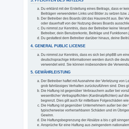
3. PFLICHTEN DES NUTZERS
Du erklärst mit der Erstellung eines Beitrags, dass er ke
Beiträgen verwendeten Links und Bilder zu setzen bzw.
Der Betreiber des Boards übt das Hausrecht aus. Bei V
oder dauerhaft von der Nutzung dieses Boards ausschlie
Du nimmst zur Kenntnis, dass der Betreiber keine Verantw
Betreiber, dein Benutzerkonto, Beiträge und Funktionen 
Du gestattest dem Betreiber darüber hinaus, deine Beit
4. GENERAL PUBLIC LICENSE
Du nimmst zur Kenntnis, dass es sich bei phpBB um eine
deutschsprachige Informationen werden durch die deuts
verwendet wird. Sie können insbesondere die Verwendun
5. GEWÄHRLEISTUNG
Der Betreiber haftet mit Ausnahme der Verletzung von Le
grob fahrlässiges Verhalten zurückzuführen sind. Dies 
Die Haftung ist gegenüber Verbrauchern außer bei vors
wesentlicher Vertragspflichten (Kardinalpflichten) auf
begrenzt. Dies gilt auch für mittelbare Folgeschäden 
Die Haftung ist gegenüber Unternehmern außer bei der V
typischerweise vorhersehbaren Schäden und im Übrigen 
Gewinn.
Die Haftungsbegrenzung der Absätze a bis c gilt sinnge
Ansprüche für eine Haftung aus zwingendem nationalem