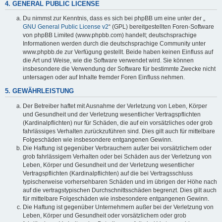
4. GENERAL PUBLIC LICENSE
Du nimmst zur Kenntnis, dass es sich bei phpBB um eine unter der „
GNU General Public License v2
“ (GPL) bereitgestellten Foren-Software
von phpBB Limited (www.phpbb.com) handelt; deutschsprachige
Informationen werden durch die deutschsprachige Community unter
www.phpbb.de zur Verfügung gestellt. Beide haben keinen Einfluss auf
die Art und Weise, wie die Software verwendet wird. Sie können
insbesondere die Verwendung der Software für bestimmte Zwecke nicht
untersagen oder auf Inhalte fremder Foren Einfluss nehmen.
5. GEWÄHRLEISTUNG
Der Betreiber haftet mit Ausnahme der Verletzung von Leben, Körper
und Gesundheit und der Verletzung wesentlicher Vertragspflichten
(Kardinalpflichten) nur für Schäden, die auf ein vorsätzliches oder grob
fahrlässiges Verhalten zurückzuführen sind. Dies gilt auch für mittelbare
Folgeschäden wie insbesondere entgangenen Gewinn.
Die Haftung ist gegenüber Verbrauchern außer bei vorsätzlichem oder
grob fahrlässigem Verhalten oder bei Schäden aus der Verletzung von
Leben, Körper und Gesundheit und der Verletzung wesentlicher
Vertragspflichten (Kardinalpflichten) auf die bei Vertragsschluss
typischerweise vorhersehbaren Schäden und im übrigen der Höhe nach
auf die vertragstypischen Durchschnittsschäden begrenzt. Dies gilt auch
für mittelbare Folgeschäden wie insbesondere entgangenen Gewinn.
Die Haftung ist gegenüber Unternehmern außer bei der Verletzung von
Leben, Körper und Gesundheit oder vorsätzlichem oder grob