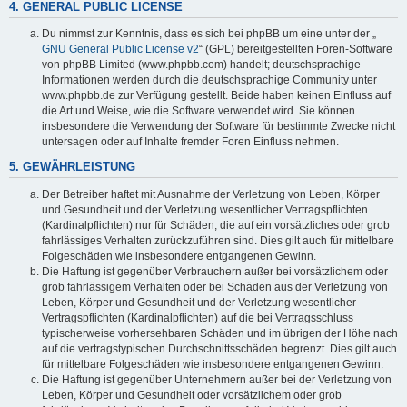
4. GENERAL PUBLIC LICENSE
Du nimmst zur Kenntnis, dass es sich bei phpBB um eine unter der „
GNU General Public License v2
“ (GPL) bereitgestellten Foren-Software
von phpBB Limited (www.phpbb.com) handelt; deutschsprachige
Informationen werden durch die deutschsprachige Community unter
www.phpbb.de zur Verfügung gestellt. Beide haben keinen Einfluss auf
die Art und Weise, wie die Software verwendet wird. Sie können
insbesondere die Verwendung der Software für bestimmte Zwecke nicht
untersagen oder auf Inhalte fremder Foren Einfluss nehmen.
5. GEWÄHRLEISTUNG
Der Betreiber haftet mit Ausnahme der Verletzung von Leben, Körper
und Gesundheit und der Verletzung wesentlicher Vertragspflichten
(Kardinalpflichten) nur für Schäden, die auf ein vorsätzliches oder grob
fahrlässiges Verhalten zurückzuführen sind. Dies gilt auch für mittelbare
Folgeschäden wie insbesondere entgangenen Gewinn.
Die Haftung ist gegenüber Verbrauchern außer bei vorsätzlichem oder
grob fahrlässigem Verhalten oder bei Schäden aus der Verletzung von
Leben, Körper und Gesundheit und der Verletzung wesentlicher
Vertragspflichten (Kardinalpflichten) auf die bei Vertragsschluss
typischerweise vorhersehbaren Schäden und im übrigen der Höhe nach
auf die vertragstypischen Durchschnittsschäden begrenzt. Dies gilt auch
für mittelbare Folgeschäden wie insbesondere entgangenen Gewinn.
Die Haftung ist gegenüber Unternehmern außer bei der Verletzung von
Leben, Körper und Gesundheit oder vorsätzlichem oder grob