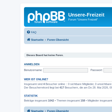
Unsere-Freizeit
Forum "Unsere Freizeit"
FAQ
Startseite
Foren-Übersicht
Dieses Board hat keine Foren.
ANMELDEN
Benutzername:
Passwort:
WER IST ONLINE?
Insgesamt sind
4
Besucher online :: 0 sichtbare Mitglieder, 0 unsichtbar
Der Besucherrekord liegt bei
417
Besuchern, die am Do 28. Mai 2026, 09:
STATISTIK
Beiträge insgesamt
1042
• Themen insgesamt
158
• Mitglieder insgesam
Startseite
Foren-Übersicht