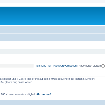
Ich habe mein Passwort vergessen
|
Angemeldet bleiben
e Mitglieder und 4 Gäste (basierend auf den aktiven Besuchern der letzten 5 Minuten)
55 gleichzeitig online waren.
t
106
• Unser neuestes Mitglied:
Alexandra-R