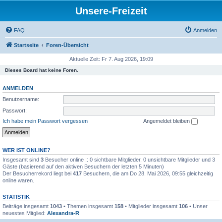
Unsere-Freizeit
FAQ
Anmelden
Startseite
Foren-Übersicht
Aktuelle Zeit: Fr 7. Aug 2026, 19:09
Dieses Board hat keine Foren.
ANMELDEN
Benutzername:
Passwort:
Ich habe mein Passwort vergessen
Angemeldet bleiben
WER IST ONLINE?
Insgesamt sind
3
Besucher online :: 0 sichtbare Mitglieder, 0 unsichtbare Mitglieder und 3
Gäste (basierend auf den aktiven Besuchern der letzten 5 Minuten)
Der Besucherrekord liegt bei
417
Besuchern, die am Do 28. Mai 2026, 09:55 gleichzeitig
online waren.
STATISTIK
Beiträge insgesamt
1043
• Themen insgesamt
158
• Mitglieder insgesamt
106
• Unser
neuestes Mitglied:
Alexandra-R