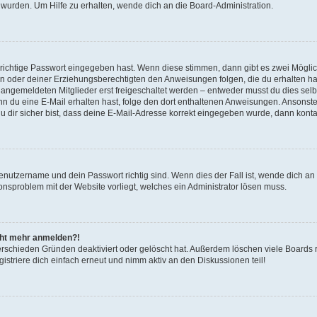
 wurden. Um Hilfe zu erhalten, wende dich an die Board-Administration.
 richtige Passwort eingegeben hast. Wenn diese stimmen, dann gibt es zwei Mögl
tern oder deiner Erziehungsberechtigten den Anweisungen folgen, die du erhalten ha
u angemeldeten Mitglieder erst freigeschaltet werden – entweder musst du dies selbs
. Wenn du eine E-Mail erhalten hast, folge den dort enthaltenen Anweisungen. Ansons
 dir sicher bist, dass deine E-Mail-Adresse korrekt eingegeben wurde, dann kontak
Benutzername und dein Passwort richtig sind. Wenn dies der Fall ist, wende dich a
ionsproblem mit der Website vorliegt, welches ein Administrator lösen muss.
icht mehr anmelden?!
erschieden Gründen deaktiviert oder gelöscht hat. Außerdem löschen viele Boards r
triere dich einfach erneut und nimm aktiv an den Diskussionen teil!