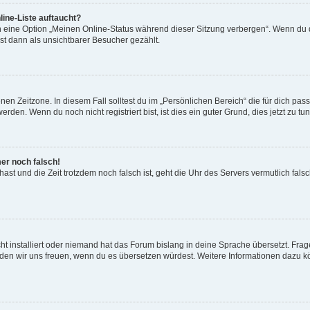
ine-Liste auftaucht?
n eine Option „Meinen Online-Status während dieser Sitzung verbergen“. Wenn du d
st dann als unsichtbarer Besucher gezählt.
en Zeitzone. In diesem Fall solltest du im „Persönlichen Bereich“ die für dich passe
den. Wenn du noch nicht registriert bist, ist dies ein guter Grund, dies jetzt zu tun
mer noch falsch!
t hast und die Zeit trotzdem noch falsch ist, geht die Uhr des Servers vermutlich fal
t installiert oder niemand hat das Forum bislang in deine Sprache übersetzt. Frag
, würden wir uns freuen, wenn du es übersetzen würdest. Weitere Informationen dazu