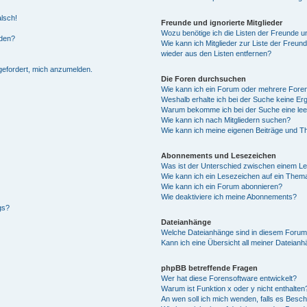
alsch!
Freunde und ignorierte Mitglieder
Wozu benötige ich die Listen der Freunde un
rden?
Wie kann ich Mitglieder zur Liste der Freund
wieder aus den Listen entfernen?
fgefordert, mich anzumelden.
Die Foren durchsuchen
Wie kann ich ein Forum oder mehrere For
Weshalb erhalte ich bei der Suche keine Er
Warum bekomme ich bei der Suche eine lee
Wie kann ich nach Mitgliedern suchen?
Wie kann ich meine eigenen Beiträge und T
Abonnements und Lesezeichen
Was ist der Unterschied zwischen einem L
Wie kann ich ein Lesezeichen auf ein Them
Wie kann ich ein Forum abonnieren?
Wie deaktiviere ich meine Abonnements?
gs?
Dateianhänge
Welche Dateianhänge sind in diesem Forum
Kann ich eine Übersicht all meiner Dateian
phpBB betreffende Fragen
Wer hat diese Forensoftware entwickelt?
Warum ist Funktion x oder y nicht enthalten
An wen soll ich mich wenden, falls es Besc