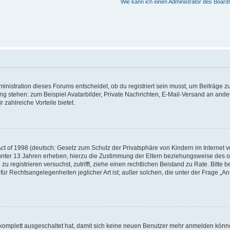
Wie kann ich einen Administrator des Board
istration dieses Forums entscheidet, ob du registriert sein musst, um Beiträge zu s
ung stehen: zum Beispiel Avatarbilder, Private Nachrichten, E-Mail-Versand an ander
 zahlreiche Vorteile bietet.
t of 1998 (deutsch: Gesetz zum Schutz der Privatsphäre von Kindern im Internet vo
unter 13 Jahren erheben, hierzu die Zustimmung der Eltern beziehungsweise des o
h zu registrieren versuchst, zutrifft, ziehe einen rechtlichen Beistand zu Rate. Bit
für Rechtsangelegenheiten jeglicher Art ist; außer solchen, die unter der Frage „
.
g komplett ausgeschaltet hat, damit sich keine neuen Benutzer mehr anmelden könn