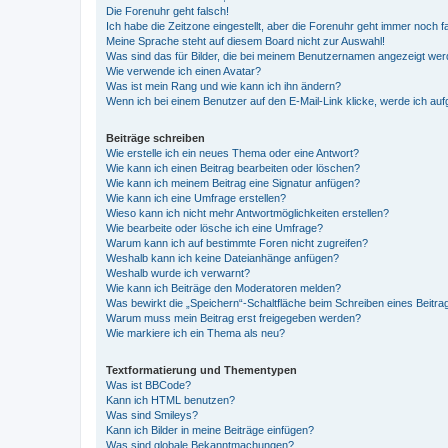
Die Forenuhr geht falsch!
Ich habe die Zeitzone eingestellt, aber die Forenuhr geht immer noch f
Meine Sprache steht auf diesem Board nicht zur Auswahl!
Was sind das für Bilder, die bei meinem Benutzernamen angezeigt we
Wie verwende ich einen Avatar?
Was ist mein Rang und wie kann ich ihn ändern?
Wenn ich bei einem Benutzer auf den E-Mail-Link klicke, werde ich au
Beiträge schreiben
Wie erstelle ich ein neues Thema oder eine Antwort?
Wie kann ich einen Beitrag bearbeiten oder löschen?
Wie kann ich meinem Beitrag eine Signatur anfügen?
Wie kann ich eine Umfrage erstellen?
Wieso kann ich nicht mehr Antwortmöglichkeiten erstellen?
Wie bearbeite oder lösche ich eine Umfrage?
Warum kann ich auf bestimmte Foren nicht zugreifen?
Weshalb kann ich keine Dateianhänge anfügen?
Weshalb wurde ich verwarnt?
Wie kann ich Beiträge den Moderatoren melden?
Was bewirkt die „Speichern“-Schaltfläche beim Schreiben eines Beitra
Warum muss mein Beitrag erst freigegeben werden?
Wie markiere ich ein Thema als neu?
Textformatierung und Thementypen
Was ist BBCode?
Kann ich HTML benutzen?
Was sind Smileys?
Kann ich Bilder in meine Beiträge einfügen?
Was sind globale Bekanntmachungen?