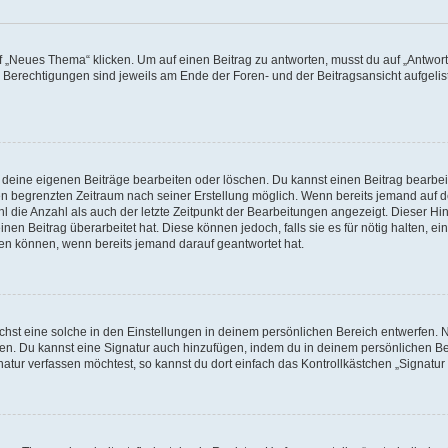
„Neues Thema“ klicken. Um auf einen Beitrag zu antworten, musst du auf „Antworte
e Berechtigungen sind jeweils am Ende der Foren- und der Beitragsansicht aufgeliste
r deine eigenen Beiträge bearbeiten oder löschen. Du kannst einen Beitrag bearbe
inen begrenzten Zeitraum nach seiner Erstellung möglich. Wenn bereits jemand auf de
 die Anzahl als auch der letzte Zeitpunkt der Bearbeitungen angezeigt. Dieser Hi
en Beitrag überarbeitet hat. Diese können jedoch, falls sie es für nötig halten, ei
hen können, wenn bereits jemand darauf geantwortet hat.
st eine solche in den Einstellungen in deinem persönlichen Bereich entwerfen. Na
eren. Du kannst eine Signatur auch hinzufügen, indem du in deinem persönlichen 
atur verfassen möchtest, so kannst du dort einfach das Kontrollkästchen „Signatu