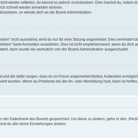
 nicht wieder mitteilen, du kannst es jedoch zurücksetzen. Dies machst du, indem 
 dich schnell wieder anmelden können.
ückzusetzen, so wende dich an die Board-Administration.
en“ nicht auswählst, wirst du nur für eine Sitzung angemeldet. Dies verhindert 
leiben“ beim Anmelden auswählen. Dies ist nicht empfehlenswert, wenn du dich an
 steht, dann wurde sie vermutlich von der Board-Administration ausgeschaltet.
 hat und die dafür sorgen, dass du im Forum angemeldet bleibst. Außerdem ermögli
tiviert wurden. Wenn du Probleme bei der An- oder Abmeldung hast, kann es helfen
n in der Datenbank des Boards gespeichert. Um diese zu ändern, gehe in den „Persö
nst du alle deine Einstellungen ändern.