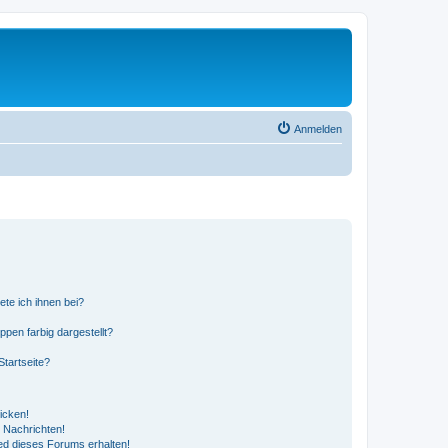
Anmelden
ete ich ihnen bei?
en farbig dargestellt?
tartseite?
icken!
 Nachrichten!
ed dieses Forums erhalten!