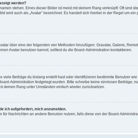
gezeigt werden?
amen stehen. Eines dieser Bilder ist meist mit deinem Rang verknüpft: Oft sind di
ld wird auch als „Avatar“ bezeichnet. Es handelt sich hierbei in der Regel um ein
 Avatar über eine der folgenden vier Methoden hinzufügen: Gravatar, Galerie, Rem
en Avatar benutzen kannst, solltest du die Board-Administration kontaktieren.
viele Beiträge du bislang erstellt hast oder identifizieren bestimmte Benutzer w
 Board-Administration festgelegt wurden. Bitte schreibe keine sinnlosen Beiträge
wird deinen Rang unter Umständen einfach wieder zurücksetzen.
rde ich aufgefordert, mich anzumelden.
ion für Nachrichten an andere Benutzer nutzen, falls diese von der Board-Administ