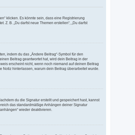
n“ klicken. Es könnte sein, dass eine Registrierung
t. Z. B. „Du darfst neue Themen erstellen“, „Du darfst
iten, indem du das „Ändere Beitrag“-Symbol für den
inen Beitrag geantwortet hat, wird dein Beitrag in der
nweis erscheint nicht, wenn noch niemand auf deinen Beitrag
ne Notiz hinterlassen, warum dein Beitrag überarbeitet wurde.
chdem du die Signatur erstellt und gespeichert hast, kannst
Bereich das standardmäßige Anhängen deiner Signatur
r anhängen“ wieder deaktivieren.